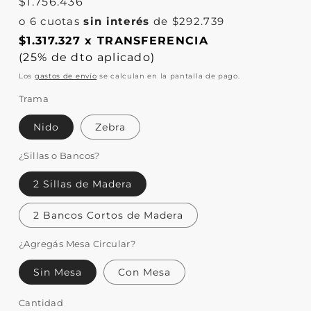
Precio
$1.756.436
o 6 cuotas
sin interés
de $292.739
$1.317.327 x TRANSFERENCIA
(25% de dto aplicado)
Los
gastos de envío
se calculan en la pantalla de pago.
Trama
Nido
Zebra
¿Sillas o Bancos?
2 Sillas de Madera
2 Bancos Cortos de Madera
¿Agregás Mesa Circular?
Sin Mesa
Con Mesa
Cantidad