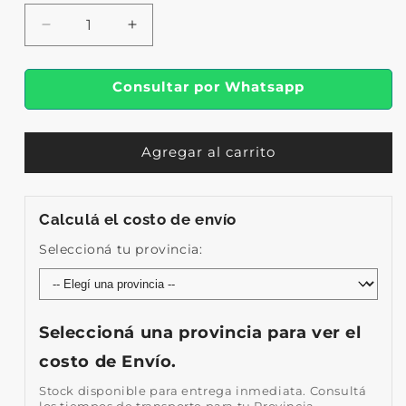
Reducir
Aumentar
cantidad
cantidad
para
para
Consultar por Whatsapp
Combo
Combo
M
M
Baja
Baja
Agregar al carrito
Calculá el costo de envío
Seleccioná tu provincia:
Seleccioná una provincia para ver el
costo de Envío.
Stock disponible para entrega inmediata. Consultá