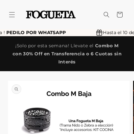
Ir
directamente
al contenido
Carrito
EDILO POR WHATSAPP
Hasta el 10 de Ag
¡Solo por esta semana! Llevate el
Combo M
con
30% Off en Transferencia o 6 Cuotas sin
Interés
Ir
directamente
a la
información
del producto